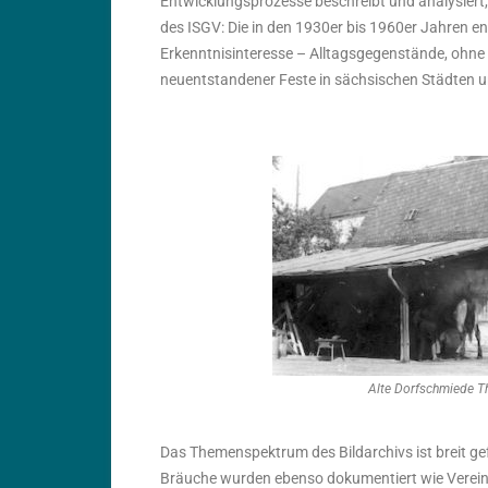
Entwicklungsprozesse beschreibt und analysiert,
des ISGV: Die in den 1930er bis 1960er Jahren
Erkenntnisinteresse – Alltagsgegenstände, ohne 
neuentstandener Feste in sächsischen Städten un
Alte Dorfschmiede T
Das Themenspektrum des Bildarchivs ist breit ge
Bräuche wurden ebenso dokumentiert wie Vereins