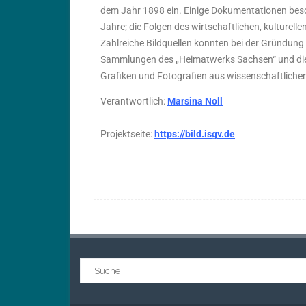
dem Jahr 1898 ein. Einige Dokumentationen besch
Jahre; die Folgen des wirtschaftlichen, kulturel
Zahlreiche Bildquellen konnten bei der Gründun
Sammlungen des „Heimatwerks Sachsen“ und die
Grafiken und Fotografien aus wissenschaftliche
Verantwortlich:
Marsina Noll
Projektseite:
https://bild.isgv.de