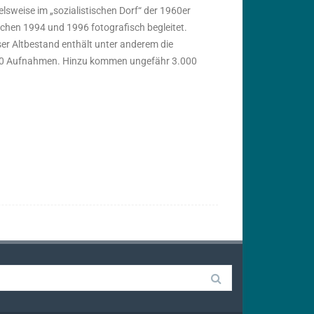
sweise im „sozialistischen Dorf“ der 1960er
ischen 1994 und 1996 fotografisch begleitet.
er Altbestand enthält unter anderem die
000 Aufnahmen. Hinzu kommen ungefähr 3.000