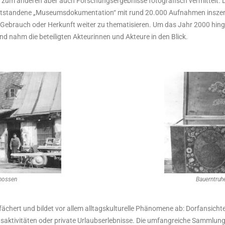
 zum anderen aber auch Forschungsergebnisse fotografisch vermittelt. D
 entstandene „Museumsdokumentation“ mit rund 20.000 Aufnahmen inszeni
Gebrauch oder Herkunft weiter zu thematisieren. Um das Jahr 2000 hingeg
d nahm die beteiligten Akteurinnen und Akteure in den Blick.
hossen
Bauerntru
fächert und bildet vor allem alltagskulturelle Phänomene ab: Dorfansich
aktivitäten oder private Urlaubserlebnisse. Die umfangreiche Sammlung 