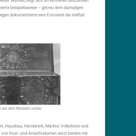
ieser Wandel zeigt sich an einzelnen Beständen
erte beispielsweise – getreu dem damaligen
en dokumentierte eine Fotoserie die Vielfalt
he aus dem Museum Luckau
ten, Hausbau, Handwerk, Märkte, Volksfeste und
von Post- und Ansichtskarten setzt bereits mit